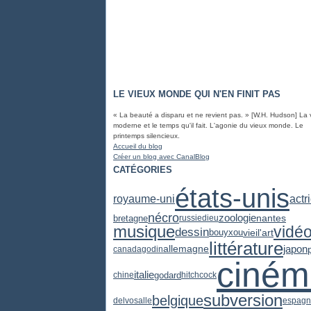
LE VIEUX MONDE QUI N'EN FINIT PAS
« La beauté a disparu et ne revient pas. » [W.H. Hudson] La 
moderne et le temps qu'il fait. L'agonie du vieux monde. Le
printemps silencieux.
Accueil du blog
Créer un blog avec CanalBlog
CATÉGORIES
états-unis
actr
royaume-uni
nécro
zoologie
bretagne
nantes
russie
dieu
musique
vidé
dessin
vieil'art
bouyxou
littérature
japon
allemagne
canada
godin
ciném
italie
godard
chine
hitchcock
subversion
belgique
delvosalle
espag