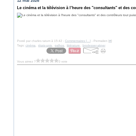
12 mai 2026
Le cinéma et la télévision à l’heure des "consultants" et des co
Posté par charles tatum à 15:42 -
Commentaires [
…
]
- Permalien [
#
]
Tags:
cinéma
,
états-unis
,
galhos
,
littérature
,
brodesser-akner
Vous aimez ?
0 vote