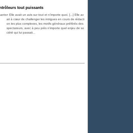
ntrôleurs tout puissants
« Elle avait un avis sur tout et n’importe quoi. [...] Elle av
ait à cœur de challenger les intrigues en cours de rédacti
on les plus complexes, les motifs généraux préférés des
spectateurs, avec à peu près n’importe quel enjeu de so
ciété qui lui passait...