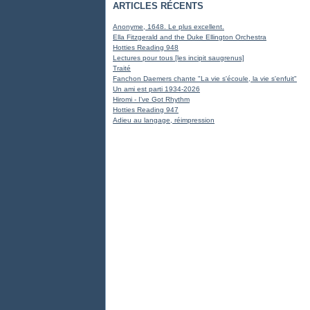
ARTICLES RÉCENTS
Anonyme, 1648. Le plus excellent.
Ella Fitzgerald and the Duke Ellington Orchestra
Hotties Reading 948
Lectures pour tous [les incipit saugrenus]
Traité
Fanchon Daemers chante "La vie s'écoule, la vie s'enfuit"
Un ami est parti 1934-2026
Hiromi - I've Got Rhythm
Hotties Reading 947
Adieu au langage, réimpression