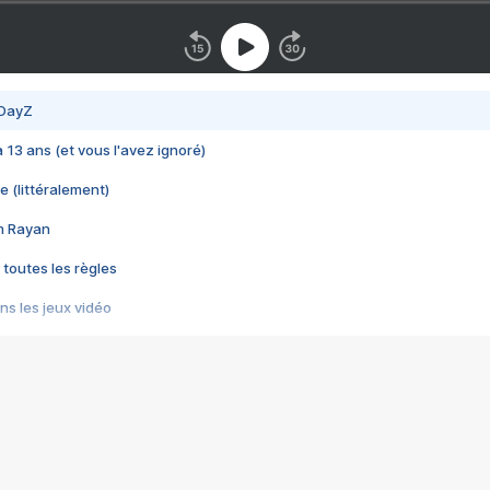
 DayZ
 a 13 ans (et vous l'avez ignoré)
e (littéralement)
im Rayan
 toutes les règles
s les jeux vidéo
us choquant de Rockstar ? - Le scandale BULLY
e plus moche de Steam
du RÊVE tourne au CAUCHEMAR
pendant 8 heures