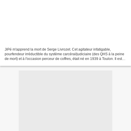
JiPé m'apprend la mort de Serge Livrozet. Cet agitateur infatigable,
pourfendeur irréductible du système carcéral/judiciaire (des QHS à la peine
de mort) et à l'occasion perceur de coffres, était né en 1939 à Toulon. Il est
mort, semble-t-il, dans la...