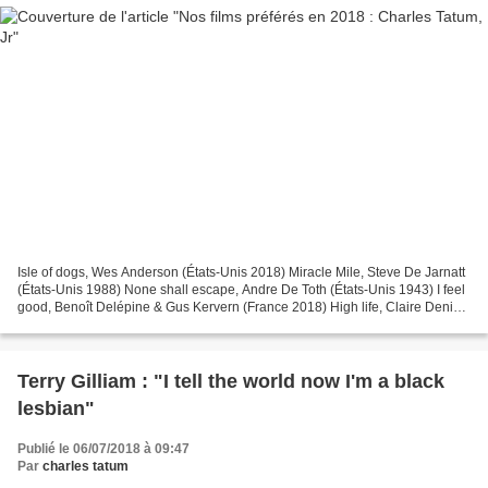
Isle of dogs, Wes Anderson (États-Unis 2018) Miracle Mile, Steve De Jarnatt
(États-Unis 1988) None shall escape, Andre De Toth (États-Unis 1943) I feel
good, Benoît Delépine & Gus Kervern (France 2018) High life, Claire Denis
(France 2018) The man who...
Terry Gilliam : "I tell the world now I'm a black
lesbian"
Publié le 06/07/2018 à 09:47
Par
charles tatum