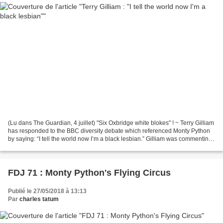
(Lu dans The Guardian, 4 juillet) "Six Oxbridge white blokes" ! ~ Terry Gilliam
has responded to the BBC diversity debate which referenced Monty Python
by saying: “I tell the world now I’m a black lesbian.” Gilliam was commenting
on the row over diversity...
FDJ 71 : Monty Python's Flying Circus
Publié le 27/05/2018 à 13:13
Par
charles tatum