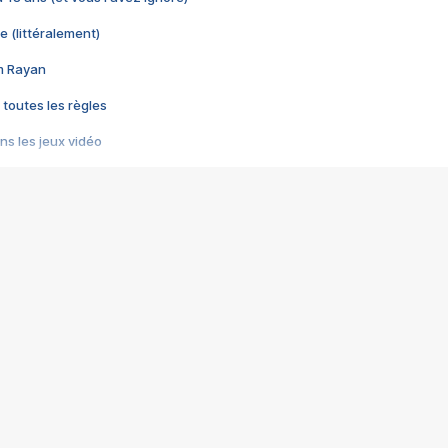
e (littéralement)
im Rayan
 toutes les règles
s les jeux vidéo
us choquant de Rockstar ? - Le scandale BULLY
e plus moche de Steam
du RÊVE tourne au CAUCHEMAR
pendant 8 heures
it… à tort
umiliés par un jeu vidéo
ire - Final Fantasy 8
ti un empire - Age of Empires