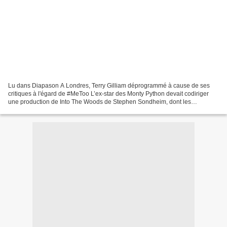
Lu dans Diapason A Londres, Terry Gilliam déprogrammé à cause de ses
critiques à l'égard de #MeToo L’ex-star des Monty Python devait codiriger
une production de Into The Woods de Stephen Sondheim, dont les
représentations au Old Vic Theatre de Londres...