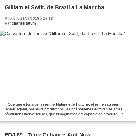
Gilliam et Swift, de Brazil à La Mancha
Publié le 21/05/2018 à 15:18
Par
charles tatum
« Quelque effort que fassent la Nature et la Fortune, elles ne sauraient
jamais égaler, par leurs productions, les phénomènes admirables et les
révolutions merveilleuses, que l’imagination est capable de produire. Et
dans le fond, l’homme est-il si fort...
FDJ 69 : Terry Gilliam ~ And Now...