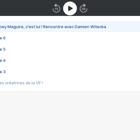
bey Maguire, c'est lui ! Rencontre avec Damien Witecka
e 6
e 5
e 4
e 3
s créatrices de la VF !
e 2
e 1
e Mektoub My Love arrive enfin ! Rencontre avec Shaïn Boumedine et Sal
i : après Toni en famille
elle réalise le bouleversant Dites lui que je l'aime