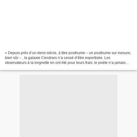
« Depuis près d’un demi-siècle, à titre posthume – un posthume sur mesure,
bien sûr – , la galaxie Cendrars n’a cessé d’être expertisée. Les
observateurs à la lorgnette en ont été pour leurs frais: le poète n’a jamais
varié d’un iota en regard de ses...