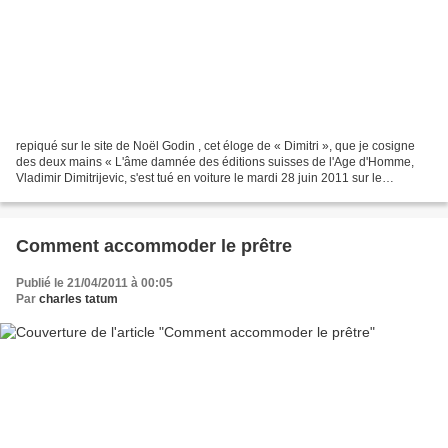
repiqué sur le site de Noël Godin , cet éloge de « Dimitri », que je cosigne
des deux mains « L'âme damnée des éditions suisses de l'Age d'Homme,
Vladimir Dimitrijevic, s'est tué en voiture le mardi 28 juin 2011 sur le
parcours Lausanne-Paris, peut-être...
Comment accommoder le prêtre
Publié le 21/04/2011 à 00:05
Par
charles tatum