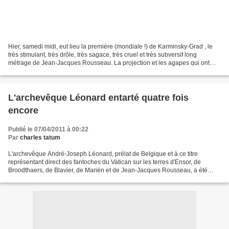
Hier, samedi midi, eut lieu la première (mondiale !) de Karminsky-Grad , le
très stimulant, très drôle, très sagace, très cruel et très subversif long
métrage de Jean-Jacques Rousseau. La projection et les agapes qui ont
suivi nous ont valu une journée...
L'archevêque Léonard entarté quatre fois
encore
Publié le 07/04/2011 à 00:22
Par
charles tatum
L'archevêque André-Joseph Léonard, prélat de Belgique et à ce titre
représentant direct des fantoches du Vatican sur les terres d'Ensor, de
Broodthaers, de Blavier, de Mariën et de Jean-Jacques Rousseau, a été
cocassement entarté à Louvain-la-Neuve. Quatre...