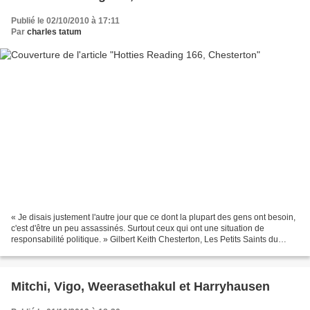
Publié le 02/10/2010 à 17:11
Par
charles tatum
« Je disais justement l'autre jour que ce dont la plupart des gens ont besoin,
c'est d'être un peu assassinés. Surtout ceux qui ont une situation de
responsabilité politique. » Gilbert Keith Chesterton, Les Petits Saints du
crime, 1930 [cité par NG, là...
Mitchi, Vigo, Weerasethakul et Harryhausen