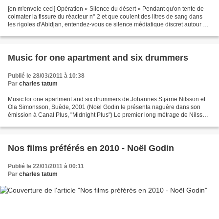
[on m'envoie ceci] Opération « Silence du désert » Pendant qu'on tente de
colmater la fissure du réacteur n° 2 et que coulent des litres de sang dans
les rigoles d'Abidjan, entendez-vous ce silence médiatique discret autour de
la Libye? Finies les descriptions...
Music for one apartment and six drummers
Publié le 28/03/2011 à 10:38
Par
charles tatum
Music for one apartment and six drummers de Johannes Stjärne Nilsson et
Ola Simonsson, Suède, 2001 (Noël Godin le présenta naguère dans son
émission à Canal Plus, "Midnight Plus") Le premier long métrage de Nilsson
et Simonsson, l'intrigant Sound of Noise,...
Nos films préférés en 2010 - Noël Godin
Publié le 22/01/2011 à 00:11
Par
charles tatum