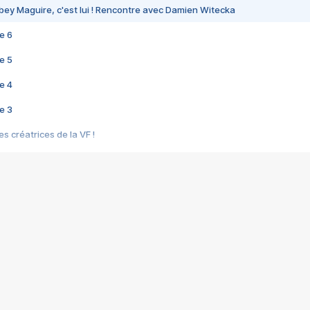
bey Maguire, c'est lui ! Rencontre avec Damien Witecka
e 6
e 5
e 4
e 3
s créatrices de la VF !
e 2
e 1
e Mektoub My Love arrive enfin ! Rencontre avec Shaïn Boumedine et Sal
i : après Toni en famille
elle réalise le bouleversant Dites lui que je l'aime
ais ! Rencontre autour de Vie privée de Rebecca Zlotowski
 de Marguerite, Grave... Rencontre avec Ella Rumpf