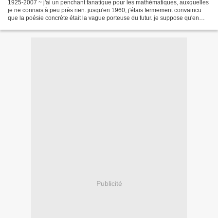
1925-2007 ~ j'ai un penchant fanatique pour les mathématiques, auxquelles
je ne connais à peu près rien. jusqu'en 1960, j'étais fermement convaincu
que la poésie concrète était la vague porteuse du futur. je suppose qu'en
1960 j'étais encore tellement...
Publicité