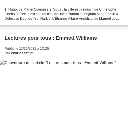
1. Hugo, de Martin Scorsese 2. Squat, la ville est à nous !, de Christophe
Coello 3. Ceci n’est pas un film, de Jafar Panahi et Mojtaba Mirtahmasb 4.
Detective Dee, de Tsui Hark 5. L’Étrange Affaire Angelica, de Manoel de
Oliveira 6. Carancho, de Pablo...
Lectures pour tous : Emmett Williams
Publié le 11/12/2011 à 13:25
Par
charles tatum