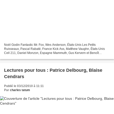
Noël Godin Fantastic Mr. Fox, Wes Anderson, États-Unis Les Petits
Ruisseaux, Pascal Rabaté, France Kick Ass, Matthew Vaughn, États-Unis
Cell 211, Daniel Monzon, Espagne Mammuth, Gus Kervern et Benoît
Delépine, France Copacabana, Marc Fitoussi, France...
Lectures pour tous : Patrice Delbourg, Blaise
Cendrars
Publié le 03/12/2010 à 11:11
Par
charles tatum