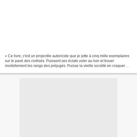
« Ce livre, c'est un projectile autoricide que je jette à cinq mille exemplaires
sur le pavé des civilisés. Puissent ses éclats voler au loin et trouer
mortellement les rangs des préjugés. Puisse la vieille société en craquer
jusque dans ses fondements....