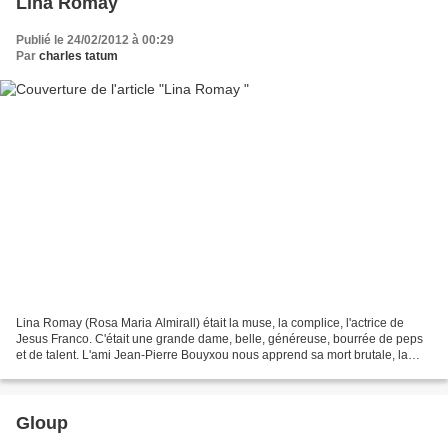
Lina Romay
Publié le 24/02/2012 à 00:29
Par
charles tatum
Lina Romay (Rosa Maria Almirall) était la muse, la complice, l'actrice de
Jesus Franco. C'était une grande dame, belle, généreuse, bourrée de peps
et de talent. L'ami Jean-Pierre Bouyxou nous apprend sa mort brutale, la
semaine dernière, à l'âge de 57...
Gloup