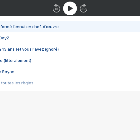
nsformé l’ennui en chef-d’œuvre
 DayZ
 a 13 ans (et vous l'avez ignoré)
e (littéralement)
im Rayan
 toutes les règles
s les jeux vidéo
us choquant de Rockstar ? - Le scandale BULLY
e plus moche de Steam
du RÊVE tourne au CAUCHEMAR
pendant 8 heures