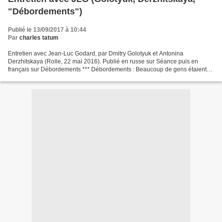
"Débordements")
Publié le 13/09/2017 à 10:44
Par
charles tatum
Entretien avec Jean-Luc Godard, par Dmitry Golotyuk et Antonina
Derzhitskaya (Rolle, 22 mai 2016). Publié en russe sur Séance puis en
français sur Débordements *** Débordements : Beaucoup de gens étaient
enclins à considérer Adieu au langage comme votre...