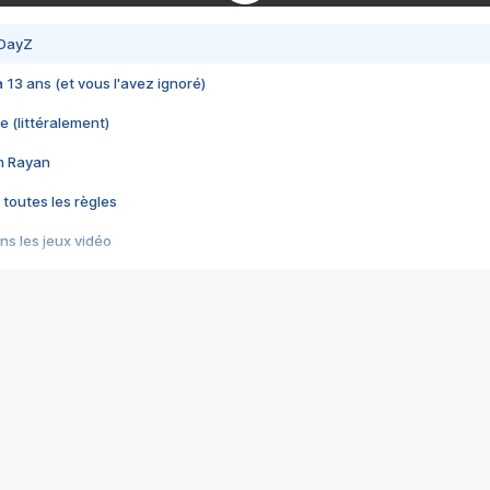
 DayZ
 a 13 ans (et vous l'avez ignoré)
e (littéralement)
im Rayan
 toutes les règles
s les jeux vidéo
us choquant de Rockstar ? - Le scandale BULLY
e plus moche de Steam
du RÊVE tourne au CAUCHEMAR
pendant 8 heures
it… à tort
umiliés par un jeu vidéo