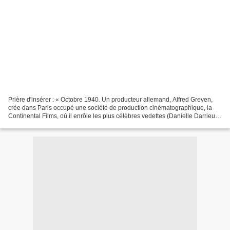
Prière d'insérer : « Octobre 1940. Un producteur allemand, Alfred Greven,
crée dans Paris occupé une société de production cinématographique, la
Continental Films, où il enrôle les plus célèbres vedettes (Danielle Darrieux,
Fernandel, Raimu, Harry Baur)...