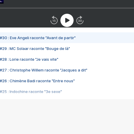
#30 : Eve Angeli raconte "Avant de partir"
#29 : MC Solaar raconte "Bouge de là"
28 : Lorie raconte "Je vais vite"
#27 : Christophe Willem raconte "Jacques a dit"
#26 : Chimène Badi raconte "Entre nous"
#25 : Indochine raconte "3e sexe"
#24 : Zaho raconte "C'est chelou"
#23 : Patrick Bruel raconte "Au café des délices"
#22 : Kyo raconte "Le chemin"