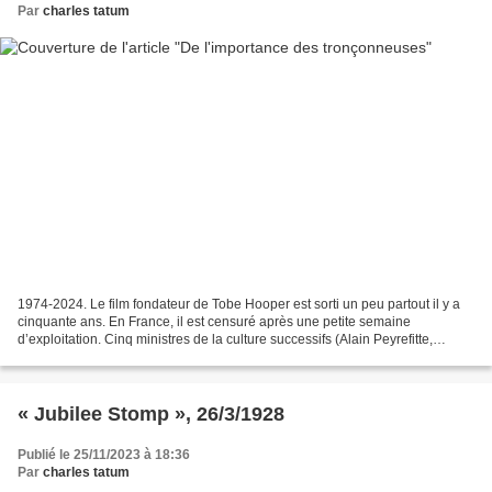
Par
charles tatum
1974-2024. Le film fondateur de Tobe Hooper est sorti un peu partout il y a
cinquante ans. En France, il est censuré après une petite semaine
d’exploitation. Cinq ministres de la culture successifs (Alain Peyrefitte,
Michel Guy, Françoise Giroud, Michel...
« Jubilee Stomp », 26/3/1928
Publié le 25/11/2023 à 18:36
Par
charles tatum