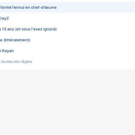
nsformé l’ennui en chef-d’œuvre
 DayZ
 a 13 ans (et vous l'avez ignoré)
e (littéralement)
im Rayan
 toutes les règles
s les jeux vidéo
us choquant de Rockstar ? - Le scandale BULLY
e plus moche de Steam
du RÊVE tourne au CAUCHEMAR
pendant 8 heures
it… à tort