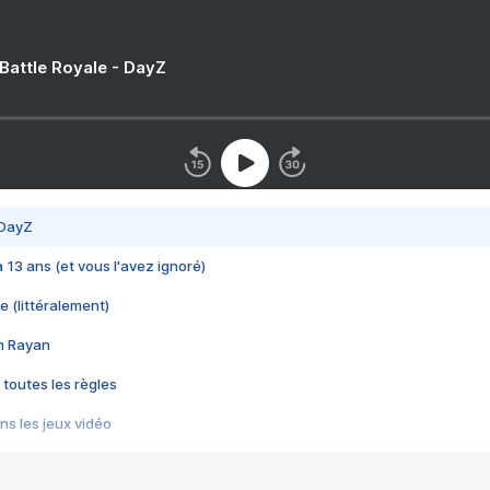
 Battle Royale - DayZ
 DayZ
 a 13 ans (et vous l'avez ignoré)
e (littéralement)
im Rayan
 toutes les règles
s les jeux vidéo
us choquant de Rockstar ? - Le scandale BULLY