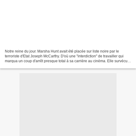
Notre reine du jour. Marsha Hunt avait été placée sur liste noire par le
terroriste d'Etat Joseph McCarthy. D'où une "interdiction" de travailler qui
marqua un coup d'arrêt presque total à sa carrière au cinéma. Elle survécut
longtemps grâce à la télévision....