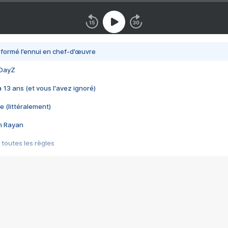
nsformé l’ennui en chef-d’œuvre
 DayZ
 a 13 ans (et vous l'avez ignoré)
e (littéralement)
im Rayan
 toutes les règles
s les jeux vidéo
us choquant de Rockstar ? - Le scandale BULLY
e plus moche de Steam
du RÊVE tourne au CAUCHEMAR