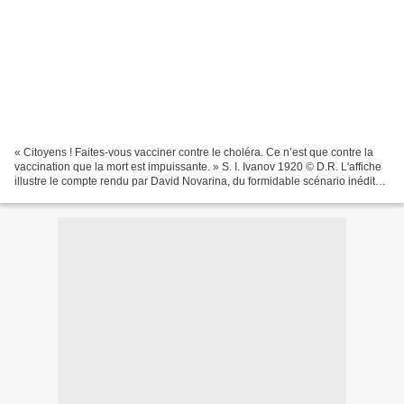
« Citoyens ! Faites-vous vacciner contre le choléra. Ce n’est que contre la
vaccination que la mort est impuissante. » S. I. Ivanov 1920 © D.R. L'affiche
illustre le compte rendu par David Novarina, du formidable scénario inédit
de Ludmila Oulitskaïa,...