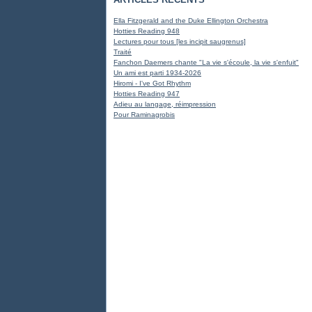
Ella Fitzgerald and the Duke Ellington Orchestra
Hotties Reading 948
Lectures pour tous [les incipit saugrenus]
Traité
Fanchon Daemers chante "La vie s'écoule, la vie s'enfuit"
Un ami est parti 1934-2026
Hiromi - I've Got Rhythm
Hotties Reading 947
Adieu au langage, réimpression
Pour Raminagrobis