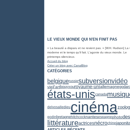
LE VIEUX MONDE QUI N'EN FINIT PAS
« La beauté a disparu et ne revient pas. » [W.H. Hudson] La 
moderne et le temps qu'il fait. L'agonie du vieux monde. Le
printemps silencieux.
Accueil du blog
Créer un blog avec CanalBlog
CATÉGORIES
subversion
vidéo
belgique
russie
royaume-uni
vieil'art
allemagne
godar
bouyxou
états-unis
musiqu
canada
cinéma
zoolog
delvosalle
dieu
des
photo
bretagne
nantes
godin
hitchcock
espagne
littérature
nécro
actrices
japon
it
chine
ARTICLES RÉCENTS