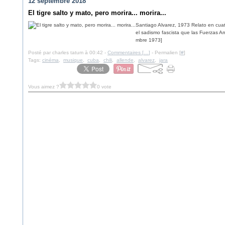
12 septembre 2018
El tigre salto y mato, pero morira... morira...
Santiago Alvarez, 1973 Relato en cuat
el sadismo fascista que las Fuerzas Ar
mbre 1973]
Posté par charles tatum à 00:42 -
Commentaires [
…
]
- Permalien [
#
]
Tags:
cinéma
,
musique
,
cuba
,
chili
,
allende
,
alvarez
,
jara
Vous aimez ?
0 vote