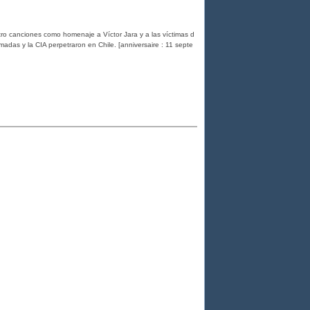
ro canciones como homenaje a Víctor Jara y a las víctimas d
madas y la CIA perpetraron en Chile. [anniversaire : 11 septe