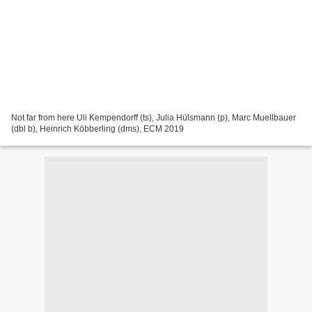
Not far from here Uli Kempendorff (ts), Julia Hülsmann (p), Marc Muellbauer
(dbl b), Heinrich Köbberling (dms), ECM 2019