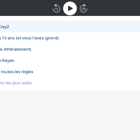
 DayZ
 a 13 ans (et vous l'avez ignoré)
e (littéralement)
im Rayan
 toutes les règles
s les jeux vidéo
us choquant de Rockstar ? - Le scandale BULLY
e plus moche de Steam
du RÊVE tourne au CAUCHEMAR
pendant 8 heures
it… à tort