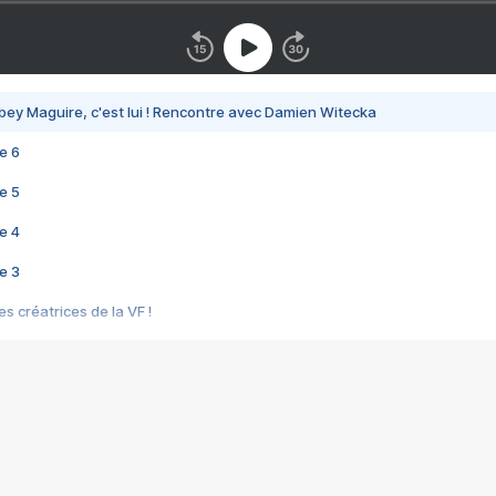
bey Maguire, c'est lui ! Rencontre avec Damien Witecka
e 6
e 5
e 4
e 3
s créatrices de la VF !
e 2
e 1
e Mektoub My Love arrive enfin ! Rencontre avec Shaïn Boumedine et Sal
i : après Toni en famille