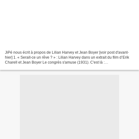
JiPé nous écrit à propos de Lilian Harvey et Jean Boyer [voir post d'avant-
hier] 1. « Serait-ce un rêve ? » : Lilian Harvey dans un extrait du film d’Erik
Charell et Jean Boyer Le congrès s'amuse (1931). C'est là :
https://www.youtube.com/watch?v=JstuFwwqdUQ...