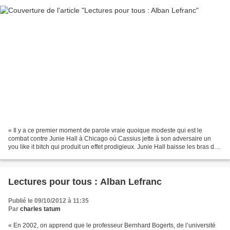
« Il y a ce premier moment de parole vraie quoique modeste qui est le
combat contre Junie Hall à Chicago où Cassius jette à son adversaire un
you like it bitch qui produit un effet prodigieux. Junie Hall baisse les bras de
stupeur et Cassius le cueille...
Lectures pour tous : Alban Lefranc
Publié le 09/10/2012 à 11:35
Par
charles tatum
« En 2002, on apprend que le professeur Bernhard Bogerts, de l’université