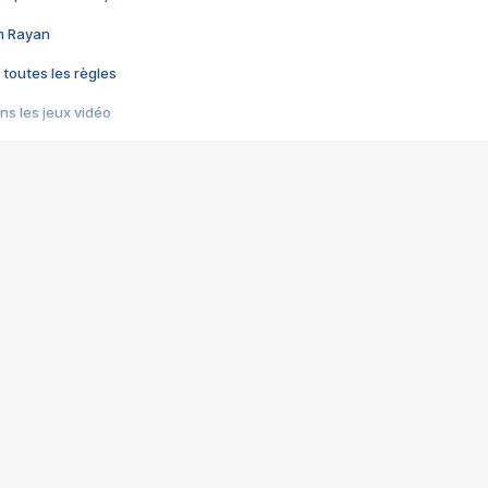
im Rayan
 toutes les règles
s les jeux vidéo
us choquant de Rockstar ? - Le scandale BULLY
e plus moche de Steam
du RÊVE tourne au CAUCHEMAR
pendant 8 heures
it… à tort
umiliés par un jeu vidéo
ire - Final Fantasy 8
ti un empire - Age of Empires
story DOFUS