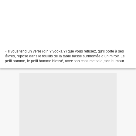
« Il vous tend un verre (gin ? vodka ?) que vous refusez, qu’il porte à ses
lèvres, repose dans le fouillis de la table basse surmontée d’un miroir. Le
petit homme, le petit homme blessé, avec son costume sale, son humour
fêlé, votre ami – que la justice...