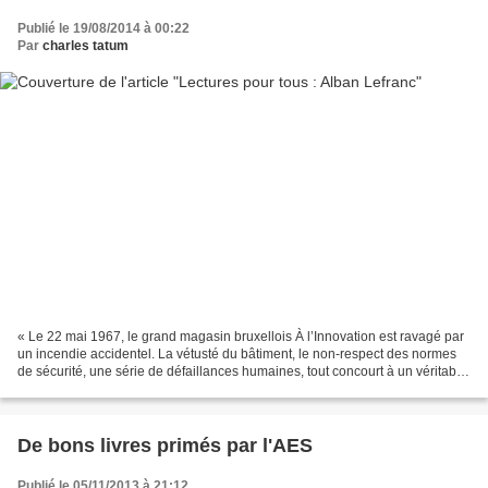
Publié le 19/08/2014 à 00:22
Par
charles tatum
« Le 22 mai 1967, le grand magasin bruxellois À l’Innovation est ravagé par
un incendie accidentel. La vétusté du bâtiment, le non-respect des normes
de sécurité, une série de défaillances humaines, tout concourt à un véritable
carnage: on compte plus...
De bons livres primés par l'AES
Publié le 05/11/2013 à 21:12