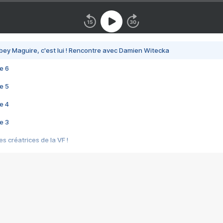
bey Maguire, c'est lui ! Rencontre avec Damien Witecka
e 6
e 5
e 4
e 3
s créatrices de la VF !
e 2
e 1
e Mektoub My Love arrive enfin ! Rencontre avec Shaïn Boumedine et Sal
i : après Toni en famille