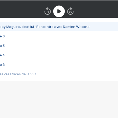
bey Maguire, c'est lui ! Rencontre avec Damien Witecka
e 6
e 5
e 4
e 3
s créatrices de la VF !
e 2
e 1
e Mektoub My Love arrive enfin ! Rencontre avec Shaïn Boumedine et Sal
i : après Toni en famille