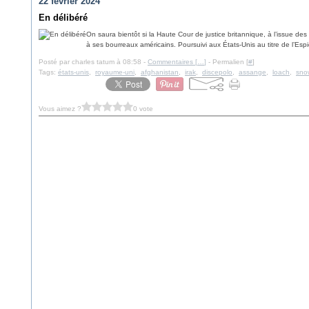
22 février 2024
En délibéré
On saura bientôt si la Haute Cour de justice britannique, à l’issue des
à ses bourreaux américains. Poursuivi aux États-Unis au titre de l’Esp
Posté par charles tatum à 08:58 -
Commentaires [
…
]
- Permalien [
#
]
Tags:
états-unis
,
royaume-uni
,
afghanistan
,
irak
,
discepolo
,
assange
,
loach
,
sno
Vous aimez ?
0 vote