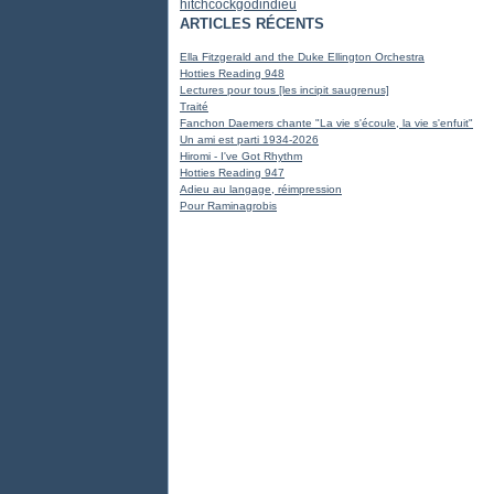
hitchcock
godin
dieu
ARTICLES RÉCENTS
Ella Fitzgerald and the Duke Ellington Orchestra
Hotties Reading 948
Lectures pour tous [les incipit saugrenus]
Traité
Fanchon Daemers chante "La vie s'écoule, la vie s'enfuit"
Un ami est parti 1934-2026
Hiromi - I've Got Rhythm
Hotties Reading 947
Adieu au langage, réimpression
Pour Raminagrobis