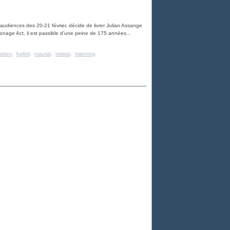
 audiences des 20-21 février, décide de livrer Julian Assange
ionage Act, il est passible d’une peine de 175 années...
wden
,
halimi
,
maurizi
,
mistral
,
manning