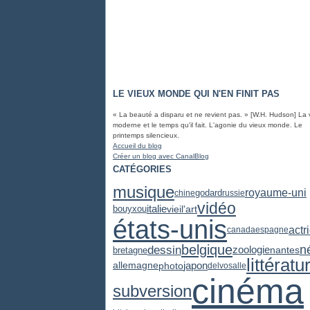
LE VIEUX MONDE QUI N'EN FINIT PAS
« La beauté a disparu et ne revient pas. » [W.H. Hudson] La 
moderne et le temps qu'il fait. L'agonie du vieux monde. Le
printemps silencieux.
Accueil du blog
Créer un blog avec CanalBlog
CATÉGORIES
musique
royaume-uni
godard
chine
russie
vidéo
italie
vieil'art
bouyxou
états-unis
actr
canada
espagne
belgique
dessin
n
zoologie
bretagne
nantes
littératu
japon
photo
allemagne
delvosalle
cinéma
subversion