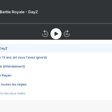
 Battle Royale - DayZ
 DayZ
 a 13 ans (et vous l'avez ignoré)
e (littéralement)
im Rayan
 toutes les règles
s les jeux vidéo
us choquant de Rockstar ? - Le scandale BULLY
e plus moche de Steam