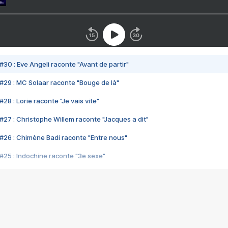
#30 : Eve Angeli raconte "Avant de partir"
#29 : MC Solaar raconte "Bouge de là"
28 : Lorie raconte "Je vais vite"
#27 : Christophe Willem raconte "Jacques a dit"
#26 : Chimène Badi raconte "Entre nous"
#25 : Indochine raconte "3e sexe"
#24 : Zaho raconte "C'est chelou"
#23 : Patrick Bruel raconte "Au café des délices"
#22 : Kyo raconte "Le chemin"