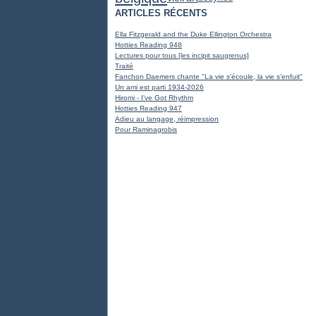
ARTICLES RÉCENTS
Ella Fitzgerald and the Duke Ellington Orchestra
Hotties Reading 948
Lectures pour tous [les incipit saugrenus]
Traité
Fanchon Daemers chante "La vie s'écoule, la vie s'enfuit"
Un ami est parti 1934-2026
Hiromi - I've Got Rhythm
Hotties Reading 947
Adieu au langage, réimpression
Pour Raminagrobis