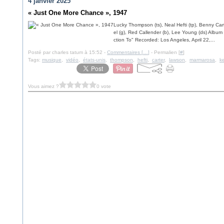
4 janvier 2025
« Just One More Chance », 1947
Lucky Thompson (ts), Neal Hefti (tp), Benny Ca
el (g), Red Callender (b), Lee Young (ds) Alb
ction To" Recorded: Los Angeles, April 22,...
Posté par charles tatum à 15:52 -
Commentaires [
…
]
- Permalien [
#
]
Tags:
musique
,
vidéo
,
états-unis
,
thompson
,
hefti
,
carter
,
lawson
,
marmarosa
,
k
Vous aimez ?
0 vote