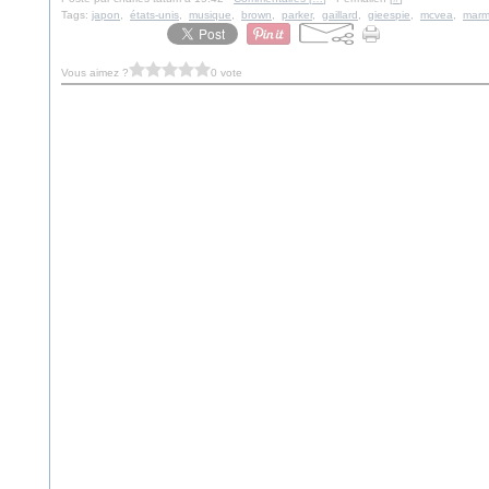
Tags:
japon
,
états-unis
,
musique
,
brown
,
parker
,
gaillard
,
gieespie
,
mcvea
,
marm
Vous aimez ?
0 vote