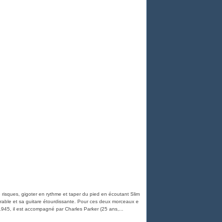
risques, gigoter en rythme et taper du pied en écoutant Slim
arable et sa guitare étourdissante. Pour ces deux morceaux e
945, il est accompagné par Charles Parker (25 ans,...