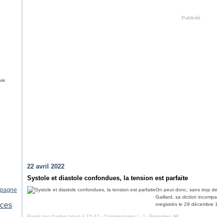
Publicité
vie
22 avril 2022
Systole et diastole confondues, la tension est parfaite
spagne
On peut donc, sans trop de 
Gaillard, sa diction incomp
ices
nregistrés le 29 décembre 1
Posté par charles tatum à 15:42 -
Commentaires [
…
]
- Permalien [
#
]