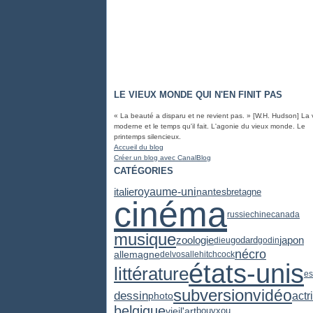
LE VIEUX MONDE QUI N'EN FINIT PAS
« La beauté a disparu et ne revient pas. » [W.H. Hudson] La 
moderne et le temps qu'il fait. L'agonie du vieux monde. Le
printemps silencieux.
Accueil du blog
Créer un blog avec CanalBlog
CATÉGORIES
royaume-uni
italie
nantes
bretagne
cinéma
russie
chine
canada
musique
zoologie
japon
godard
dieu
godin
nécro
allemagne
delvosalle
hitchcock
états-unis
littérature
e
subversion
vidéo
dessin
actr
photo
belgique
vieil'art
bouyxou