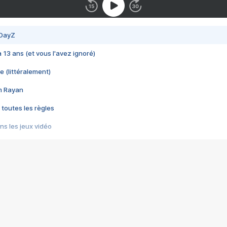
 DayZ
 a 13 ans (et vous l'avez ignoré)
e (littéralement)
im Rayan
 toutes les règles
s les jeux vidéo
us choquant de Rockstar ? - Le scandale BULLY
e plus moche de Steam
du RÊVE tourne au CAUCHEMAR
pendant 8 heures
it… à tort