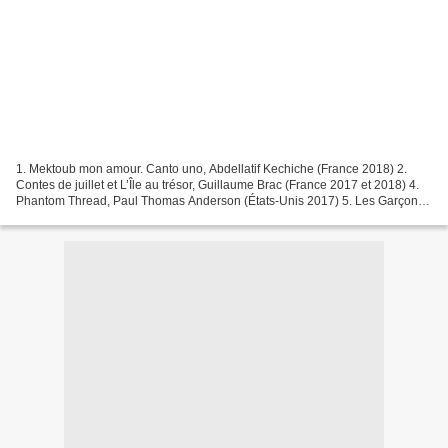
1. Mektoub mon amour. Canto uno, Abdellatif Kechiche (France 2018) 2.
Contes de juillet et L’Île au trésor, Guillaume Brac (France 2017 et 2018) 4.
Phantom Thread, Paul Thomas Anderson (États-Unis 2017) 5. Les Garçons
sauvages, Bertrand Mandico (France...