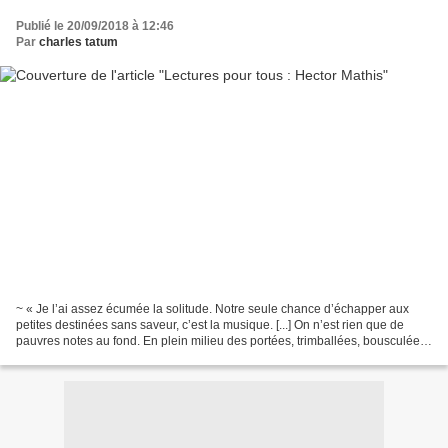
Publié le 20/09/2018 à 12:46
Par
charles tatum
~ « Je l’ai assez écumée la solitude. Notre seule chance d’échapper aux
petites destinées sans saveur, c’est la musique. [...] On n’est rien que de
pauvres notes au fond. En plein milieu des portées, trimballées, bousculées,
raturées. On se gonfle, on...