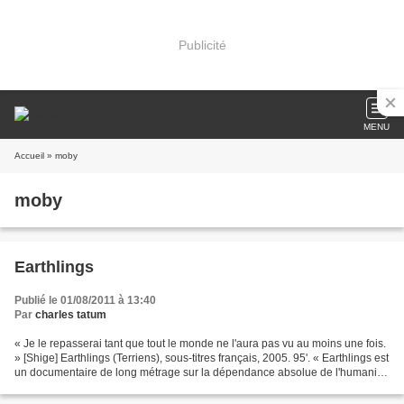
Publicité
MENU
Accueil
» moby
moby
Earthlings
Publié le 01/08/2011 à 13:40
Par
charles tatum
« Je le repasserai tant que tout le monde ne l'aura pas vu au moins une fois.
» [Shige] Earthlings (Terriens), sous-titres français, 2005. 95'. « Earthlings est
un documentaire de long métrage sur la dépendance absolue de l'humanité
à l'égard des animaux...