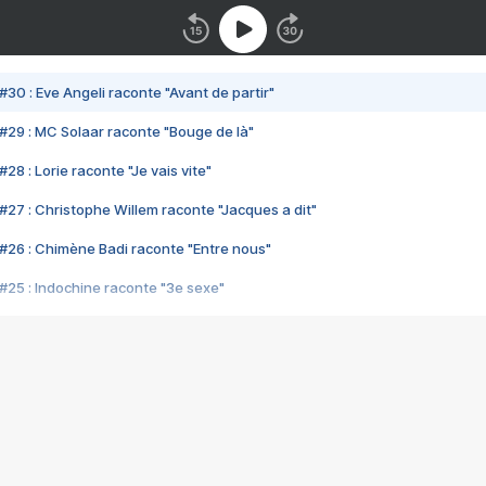
#30 : Eve Angeli raconte "Avant de partir"
#29 : MC Solaar raconte "Bouge de là"
28 : Lorie raconte "Je vais vite"
#27 : Christophe Willem raconte "Jacques a dit"
#26 : Chimène Badi raconte "Entre nous"
#25 : Indochine raconte "3e sexe"
#24 : Zaho raconte "C'est chelou"
#23 : Patrick Bruel raconte "Au café des délices"
#22 : Kyo raconte "Le chemin"
#21 : Nolwenn Leroy raconte "Cassé"
#20 : Patrick Hernandez raconte "Born to be alive"