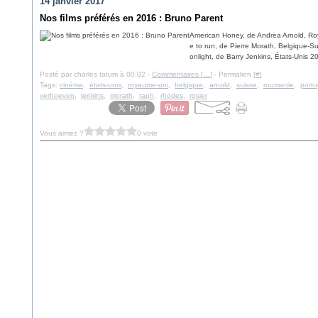
14 janvier 2017
Nos films préférés en 2016 : Bruno Parent
American Honey, de Andrea Arnold, Ro
e to run, de Pierre Morath, Belgique-
onlight, de Barry Jenkins, États-Unis 
Posté par charles tatum à 00:02 -
Commentaires [
…
]
- Permalien [
#
]
Tags:
cinéma
,
états-unis
,
royaume-uni
,
belgique
,
arnold
,
suisse
,
roumanie
,
portu
verhoeven
,
jenkins
,
morath
,
raph
,
rhodes
,
rosier
Vous aimez ?
0 vote