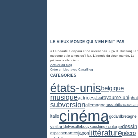
LE VIEUX MONDE QUI N'EN FINIT PAS
« La beauté a disparu et ne revient pas. » [W.H. Hudson] La 
moderne et le temps qu'il fait. L'agonie du vieux monde. Le
printemps silencieux.
Accueil du blog
Créer un blog avec CanalBlog
CATÉGORIES
états-unis
belgique
musique
actrices
royaume-uni
pho
dieu
subversion
allemagne
russie
hitchcock
can
cinéma
italie
godard
bretagne
dessin
zoologie
vieil'art
delvosalle
bouyxou
chine
littérature
nécro
japon
nantes
espagne