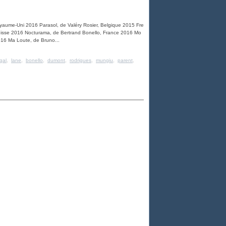
yaume-Uni 2016 Parasol, de Valéry Rosier, Belgique 2015 Fre
Suisse 2016 Nocturama, de Bertrand Bonello, France 2016 Mo
2016 Ma Loute, de Bruno...
gal
,
lane
,
bonello
,
dumont
,
rodrigues
,
mungiu
,
parent
,