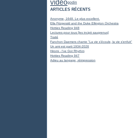
vidéo
godin
ARTICLES RÉCENTS
Anonyme, 1648. Le plus excellent.
Ella Fitzgerald and the Duke Ellington Orchestra
Hotties Reading 948
Lectures pour tous [les incipit saugrenus]
Traité
Fanchon Daemers chante "La vie s'écoule, la vie s'enfuit"
Un ami est parti 1934-2026
Hiromi - I've Got Rhythm
Hotties Reading 947
Adieu au langage, réimpression