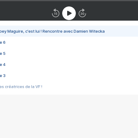
bey Maguire, c'est lui ! Rencontre avec Damien Witecka
e 6
e 5
e 4
e 3
s créatrices de la VF !
e 2
e 1
e Mektoub My Love arrive enfin ! Rencontre avec Shaïn Boumedine et Sal
i : après Toni en famille