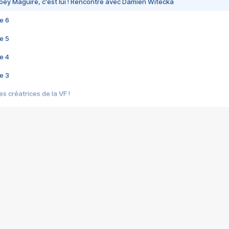
bey Maguire, c'est lui ! Rencontre avec Damien Witecka
e 6
e 5
e 4
e 3
s créatrices de la VF !
e 2
e 1
e Mektoub My Love arrive enfin ! Rencontre avec Shaïn Boumedine et Sal
i : après Toni en famille
elle réalise le bouleversant Dites lui que je l'aime
ais ! Rencontre autour de Vie privée de Rebecca Zlotowski
 de Marguerite, Grave... Rencontre avec Ella Rumpf