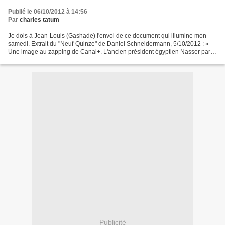
Publié le 06/10/2012 à 14:56
Par
charles tatum
Je dois à Jean-Louis (Gashade) l'envoi de ce document qui illumine mon
samedi. Extrait du "Neuf-Quinze" de Daniel Schneidermann, 5/10/2012 : «
Une image au zapping de Canal+. L'ancien président égyptien Nasser parle
à la tribune, devant un vaste public....
Publicité