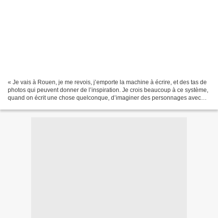
« Je vais à Rouen, je me revois, j’emporte la machine à écrire, et des tas de
photos qui peuvent donner de l’inspiration. Je crois beaucoup à ce système,
quand on écrit une chose quelconque, d’imaginer des personnages avec
des gueules d’acteurs qu’on...