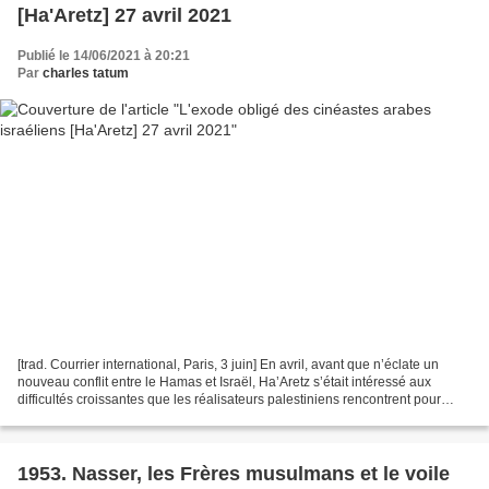
[Ha'Aretz] 27 avril 2021
Publié le 14/06/2021 à 20:21
Par
charles tatum
[trad. Courrier international, Paris, 3 juin] En avril, avant que n’éclate un
nouveau conflit entre le Hamas et Israël, Ha’Aretz s’était intéressé aux
difficultés croissantes que les réalisateurs palestiniens rencontrent pour
tourner. L’enquête du quotidien...
1953. Nasser, les Frères musulmans et le voile