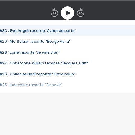
#30 : Eve Angeli raconte "Avant de partir"
#29 : MC Solaar raconte "Bouge de là"
28 : Lorie raconte "Je vais vite"
#27 : Christophe Willem raconte "Jacques a dit"
#26 : Chimène Badi raconte "Entre nous"
#25 : Indochine raconte "3e sexe"
#24 : Zaho raconte "C'est chelou"
#23 : Patrick Bruel raconte "Au café des délices"
#22 : Kyo raconte "Le chemin"
#21 : Nolwenn Leroy raconte "Cassé"