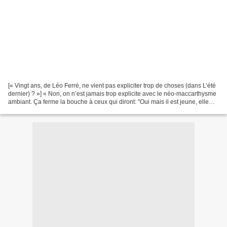
[« Vingt ans, de Léo Ferré, ne vient pas expliciter trop de choses (dans L’été
dernier) ? »] « Non, on n’est jamais trop explicite avec le néo-maccarthysme
ambiant. Ça ferme la bouche à ceux qui diront: "Oui mais il est jeune, elle
n’aurait jamais dû...