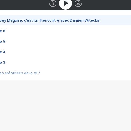
bey Maguire, c'est lui ! Rencontre avec Damien Witecka
e 6
e 5
e 4
e 3
s créatrices de la VF !
e 2
e 1
e Mektoub My Love arrive enfin ! Rencontre avec Shaïn Boumedine et Sal
i : après Toni en famille
elle réalise le bouleversant Dites lui que je l'aime