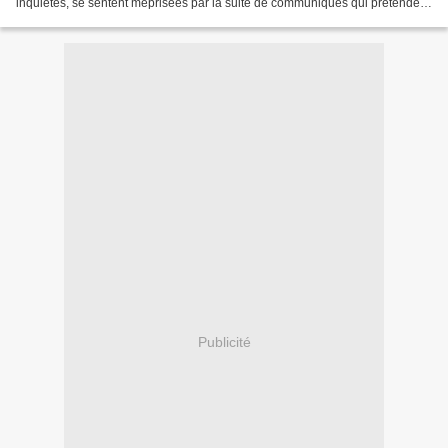
inquiètes, se sentent méprisées par la suite de communiqués qui prétendent
que tout est sous contrôle. Tribune....
Publicité