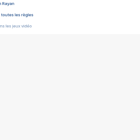
im Rayan
 toutes les règles
s les jeux vidéo
us choquant de Rockstar ? - Le scandale BULLY
e plus moche de Steam
du RÊVE tourne au CAUCHEMAR
pendant 8 heures
it… à tort
umiliés par un jeu vidéo
ire - Final Fantasy 8
ti un empire - Age of Empires
story DOFUS
tard, il crée l'un des pires jeux de tous les temps, MindsEye.