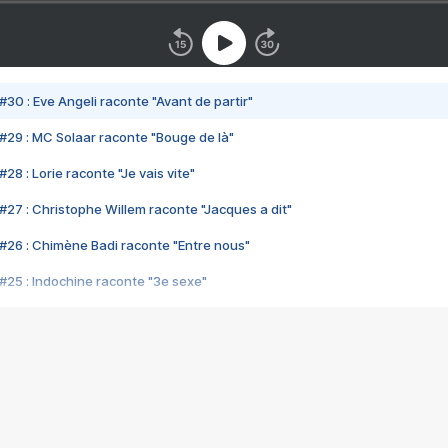
#30 : Eve Angeli raconte "Avant de partir"
#29 : MC Solaar raconte "Bouge de là"
28 : Lorie raconte "Je vais vite"
#27 : Christophe Willem raconte "Jacques a dit"
#26 : Chimène Badi raconte "Entre nous"
#25 : Indochine raconte "3e sexe"
#24 : Zaho raconte "C'est chelou"
#23 : Patrick Bruel raconte "Au café des délices"
#22 : Kyo raconte "Le chemin"
#21 : Nolwenn Leroy raconte "Cassé"