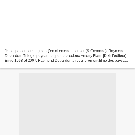
Je l’ai pas encore lu, mais j’en ai entendu causer (© Cavanna). Raymond
Depardon. Trilogie paysanne , par le précieux Antony Fiant. [Dixit l’éditeur]
Entre 1998 et 2007, Raymond Depardon a régulièrement filmé des paysans
en Lozère, Ardèche, Haute-Loire...