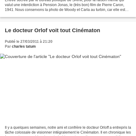
valut une interdiction à Pension Jonas, le (très bon) film de Pierre Caron,
1941. Nous conservons la photo de Woody et Carla au turbin, car elle est
belle. N'en déplaise aux.
Le docteur Orlof voit tout Cinématon
Publié le 27/03/2011 à 21:20
Par
charles tatum
Il y a quelques semaines, notre ami et confrère le docteur Orloff a entrepris la
tâche colossale de visionner intégralement le Cinématon. Il en chronique les