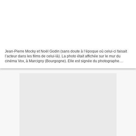
Jean-Pierre Mocky et Noël Godin (sans doute à l’époque où celui-ci faisait
l’acteur dans les films de celui-là). La photo était affichée sur le mur du
cinéma Vox, à Marcigny (Bourgogne). Elle est signée du photographe
Thierry Berthou, à qui la « rencontre...