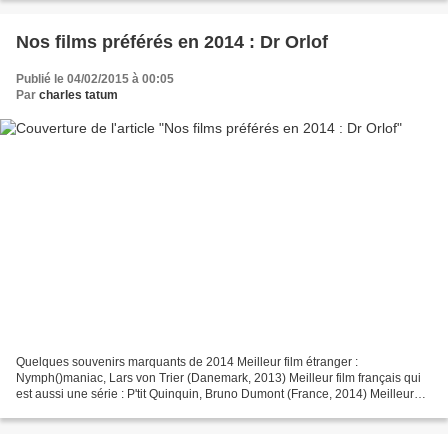
Nos films préférés en 2014 : Dr Orlof
Publié le 04/02/2015 à 00:05
Par
charles tatum
Quelques souvenirs marquants de 2014 Meilleur film étranger :
Nymph()maniac, Lars von Trier (Danemark, 2013) Meilleur film français qui
est aussi une série : P'tit Quinquin, Bruno Dumont (France, 2014) Meilleur
film français qui n'est pas une série :...