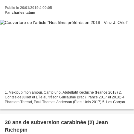
Publié le 20/01/2019 à 00:05
Par
charles tatum
1. Mektoub mon amour. Canto uno, Abdellatif Kechiche (France 2018) 2.
Contes de juillet et L’Île au trésor, Guillaume Brac (France 2017 et 2018) 4.
Phantom Thread, Paul Thomas Anderson (États-Unis 2017) 5. Les Garçons
sauvages, Bertrand Mandico (France...
30 ans de subversion carabinée (2) Jean
Richepin