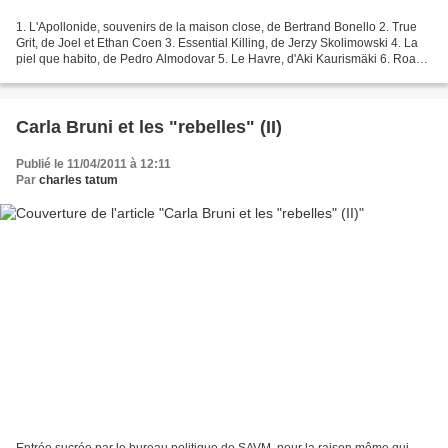
1. L'Apollonide, souvenirs de la maison close, de Bertrand Bonello 2. True
Grit, de Joel et Ethan Coen 3. Essential Killing, de Jerzy Skolimowski 4. La
piel que habito, de Pedro Almodovar 5. Le Havre, d'Aki Kaurismäki 6. Road
to Nowhere, de Monte Hellman...
Carla Bruni et les "rebelles" (II)
Publié le 11/04/2011 à 12:11
Par
charles tatum
Entrée sucrée par le bureau politique de SAVM, pour la raison même qui