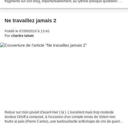
fragments sur son blog, imperturbablement, au rythme presque quotidien de
ses découvertes. Ses...
Ne travaillez jamais 2
Publié le 07/09/2010 à 13:41
Par
charles tatum
Retour sur mon poulet d'avant-hier ( là ). L'excellent mais trop modeste
docteur Orloff a composé, à l'occasion d'un compte rendu de Volem rien
foutre al païs (Pierre Carles), une barbouillante anthologie de cris de guerre
contre l'idéologie du travail...