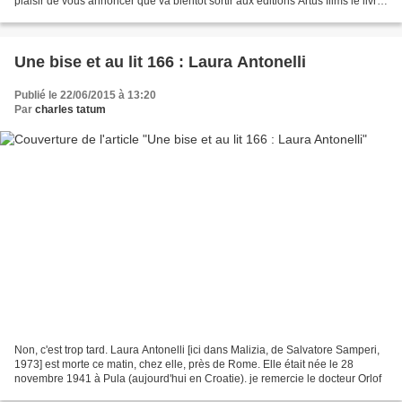
plaisir de vous annoncer que va bientôt sortir aux éditions Artus films le livre
que j’ai consacré aux...
Une bise et au lit 166 : Laura Antonelli
Publié le 22/06/2015 à 13:20
Par
charles tatum
Non, c'est trop tard. Laura Antonelli [ici dans Malizia, de Salvatore Samperi,
1973] est morte ce matin, chez elle, près de Rome. Elle était née le 28
novembre 1941 à Pula (aujourd'hui en Croatie). je remercie le docteur Orlof