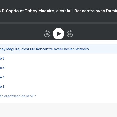
 DiCaprio et Tobey Maguire, c'est lui ! Rencontre avec Dam
bey Maguire, c'est lui ! Rencontre avec Damien Witecka
e 6
e 5
e 4
e 3
s créatrices de la VF !
e 2
e 1