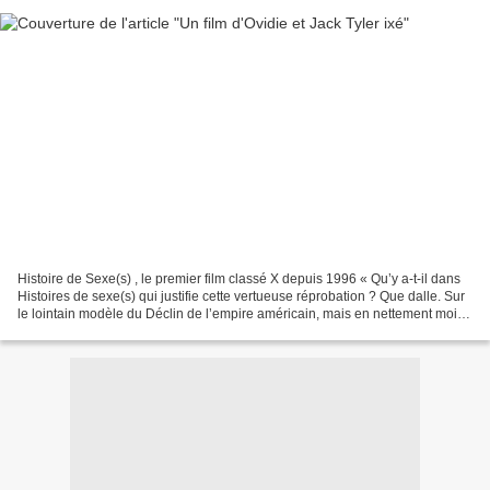
Histoire de Sexe(s) , le premier film classé X depuis 1996 « Qu’y a-t-il dans
Histoires de sexe(s) qui justifie cette vertueuse réprobation ? Que dalle. Sur
le lointain modèle du Déclin de l’empire américain, mais en nettement moins
chiant, des femmes...