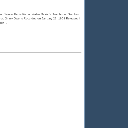
s: Beaver Harris Piano: Walter Davis Jr. Trombone: Grachan
pet: Jimmy Owens Recorded on January 29, 1968 Released i
er:...