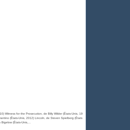
) Witness for the Prosecution, de Billy Wilder (États-Unis, 19
ntino (États-Unis, 2012) Lincoln, de Steven Spielberg (États
 Bigelow (États-Unis,...