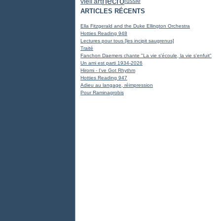
nécro
vieil'art
russie
ARTICLES RÉCENTS
Ella Fitzgerald and the Duke Ellington Orchestra
Hotties Reading 948
Lectures pour tous [les incipit saugrenus]
Traité
Fanchon Daemers chante "La vie s'écoule, la vie s'enfuit"
Un ami est parti 1934-2026
Hiromi - I've Got Rhythm
Hotties Reading 947
Adieu au langage, réimpression
Pour Raminagrobis