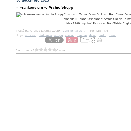
30 décembre 2025
« Frankenstein », Archie Shepp
Composer: Walter Davis Jr. Bass: Ron Carter Drum
Moncur III Tenor Saxophone: Archie Shepp Trum
n May 1969 Impulse! Producer: Bob Thiele Engine
Posté par charles tatum à 10:29 -
Commentaires [
…
]
- Permalien [
#
]
Tags:
musique
,
états-unis
,
shepp
,
owens
,
moncur
,
davis
,
carter
,
harris
Vous aimez ?
0 vote