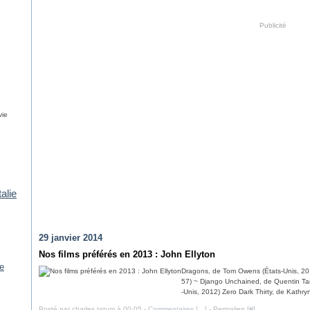
Publicité
vie
talie
29 janvier 2014
Nos films préférés en 2013 : John Ellyton
e
Dragons, de Tom Owens (États-Unis, 2010
57) ~ Django Unchained, de Quentin Tara
-Unis, 2012) Zero Dark Thirty, de Kathryn
Posté par charles tatum à 00:05 -
Commentaires [
…
]
- Permalien [
#
]