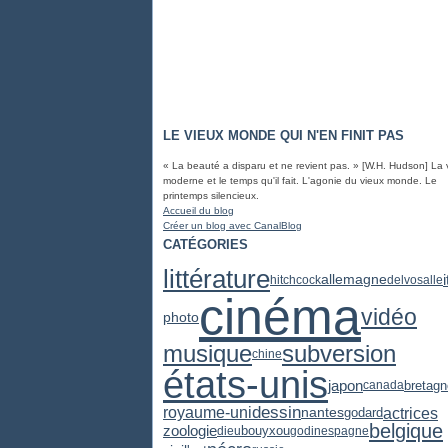
LE VIEUX MONDE QUI N'EN FINIT PAS
« La beauté a disparu et ne revient pas. » [W.H. Hudson] La 
moderne et le temps qu'il fait. L'agonie du vieux monde. Le
printemps silencieux.
Accueil du blog
Créer un blog avec CanalBlog
CATÉGORIES
littérature
i
allemagne
hitchcock
delvosalle
cinéma
vidéo
photo
subversion
musique
chine
états-unis
japon
bretagn
canada
dessin
actrices
royaume-uni
nantes
godard
belgique
zoologie
dieu
bouyxou
godin
espagne