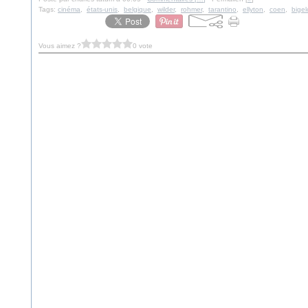
Tags:
cinéma
,
états-unis
,
belgique
,
wilder
,
rohmer
,
tarantino
,
ellyton
,
coen
,
bige
Vous aimez ?
0 vote