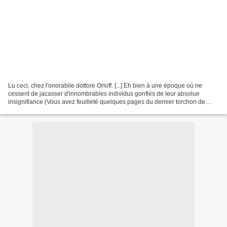
Lu ceci, chez l'onorabile dottore Orloff. [...] Eh bien à une époque où ne
cessent de jacasser d'innombrables individus gonflés de leur absolue
insignifiance (Vous avez feuilleté quelques pages du dernier torchon de
l'infâme menteur/falsificateur/révisionniste...