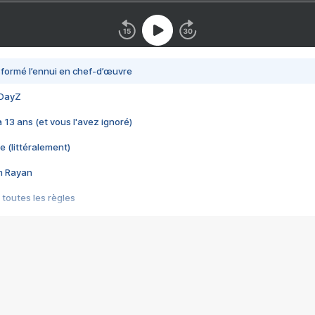
nsformé l’ennui en chef-d’œuvre
 DayZ
 a 13 ans (et vous l'avez ignoré)
e (littéralement)
im Rayan
 toutes les règles
s les jeux vidéo
us choquant de Rockstar ? - Le scandale BULLY
e plus moche de Steam
du RÊVE tourne au CAUCHEMAR