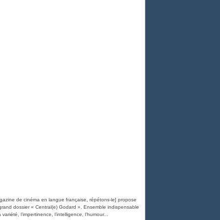
agazine de cinéma en langue française, répétons-le] propose
rand dossier « Central(e) Godard ». Ensemble indispensable
variété, l’impertinence, l’intelligence, l’humour...