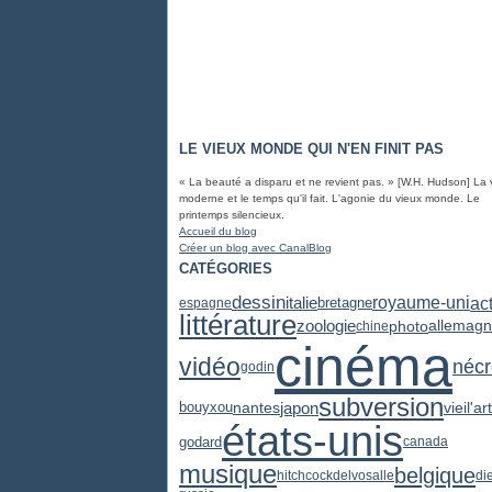
LE VIEUX MONDE QUI N'EN FINIT PAS
« La beauté a disparu et ne revient pas. » [W.H. Hudson] La 
moderne et le temps qu'il fait. L'agonie du vieux monde. Le
printemps silencieux.
Accueil du blog
Créer un blog avec CanalBlog
CATÉGORIES
dessin
ac
royaume-uni
italie
bretagne
espagne
littérature
zoologie
photo
allemag
chine
cinéma
vidéo
nécr
godin
subversion
japon
vieil'art
nantes
bouyxou
états-unis
godard
canada
musique
belgique
hitchcock
delvosalle
di