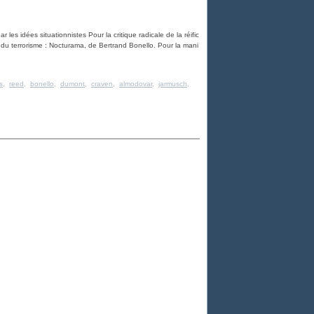
par les idées situationnistes Pour la critique radicale de la réific
 du terrorisme : Nocturama, de Bertrand Bonello. Pour la mani
s
,
reed
,
bonello
,
dumont
,
craven
,
almodovar
,
jarmusch
,