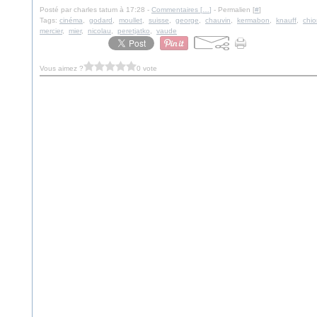
Posté par charles tatum à 17:28 -
Commentaires [
…
]
- Permalien [
#
]
Tags:
cinéma
,
godard
,
moullet
,
suisse
,
george
,
chauvin
,
kermabon
,
knauff
,
chio
mercier
,
mier
,
nicolau
,
peretjatko
,
vaude
Vous aimez ?
0 vote