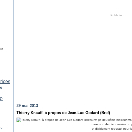
Publicité
vie
trices
ne
o
29 mai 2013
Thierry Knauff, à propos de Jean-Luc Godard (Bref)
Bref [le deuxième meilleur m
dans son dernier numéro un g
eu
et diablement roboratif pour la 