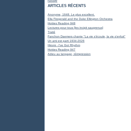
russie
ARTICLES RÉCENTS
Anonyme, 1648. Le plus excellent.
Ella Fitzgerald and the Duke Ellington Orchestra
Hotties Reading 948
Lectures pour tous [les incipit saugrenus]
Traité
Fanchon Daemers chante "La vie s'écoule, la vie s'enfuit"
Un ami est parti 1934-2026
Hiromi - I've Got Rhythm
Hotties Reading 947
Adieu au langage, réimpression