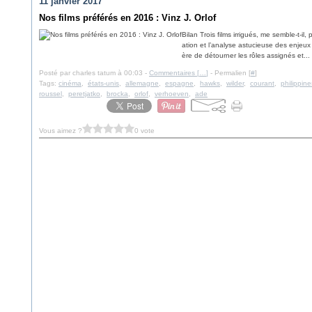
11 janvier 2017
Nos films préférés en 2016 : Vinz J. Orlof
Bilan Trois films irrigués, me semble-t-il, 
ation et l’analyse astucieuse des enjeux
ère de détourner les rôles assignés et...
Posté par charles tatum à 00:03 -
Commentaires [
…
]
- Permalien [
#
]
Tags:
cinéma
,
états-unis
,
allemagne
,
espagne
,
hawks
,
wilder
,
courant
,
philippine
roussel
,
peretjatko
,
brocka
,
orlof
,
verhoeven
,
ade
Vous aimez ?
0 vote