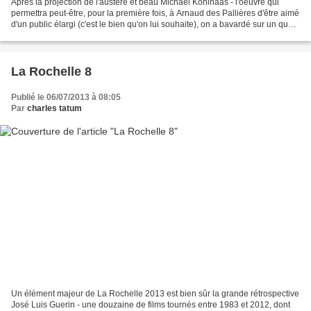
Après la projection de l'austère et beau Michael Kohlhaas - l'oeuvre qui
permettra peut-être, pour la première fois, à Arnaud des Pallières d'être aimé
d'un public élargi (c'est le bien qu'on lui souhaite), on a bavardé sur un quai
de La Rochelle avec...
La Rochelle 8
Publié le 06/07/2013 à 08:05
Par
charles tatum
Un élément majeur de La Rochelle 2013 est bien sûr la grande rétrospective
José Luis Guerin - une douzaine de films tournés entre 1983 et 2012, dont