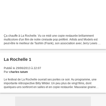
Ça chauffe à La Rochelle. Vu ce midi une copie restaurée brillamment
multicolore d'un film de notre cinéaste pop préféré. Artists and Models est
peut-être le meilleur de Tashlin (Frank), son association avec Jerry Lewis est
parfaite (où l'on commence...
La Rochelle 1
Publié le 29/06/2013 à 22:07
Par
charles tatum
Le festival de La Rochelle ouvrait ses portes ce soir. Au programme, une
importante rétrospective Billy Wilder. Un peu plus de vingt films, dont
quelques-uns sortiront en salles et en copie restaurée: Mauvaise graine
(1934) Assurance sur la mort (194...