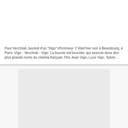
Paul Vecchiali, lauréat d'un "Vigo" d'honneur. C'était hier soir à Beaubourg, à
Paris. Vigo - Vecchiali - Vigo. La boucle est bouclée, qui associe deux des
plus grands noms du cinéma français. Prix Jean Vigo, Luce Vigo, Sylvie
Pras. [© Hervé Véronèse...