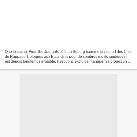
Que je sache, From the Journals of Jean Seberg (comme la plupart des films
de Rappaport, bloqués aux Etats-Unis pour de sombres motifs juridiques)
est depuis longtemps invisible. Il est donc exclu de manquer sa projection à
Nantes, le week-end prochain,...