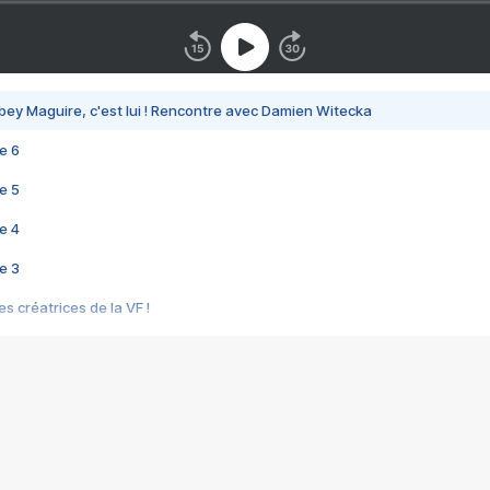
bey Maguire, c'est lui ! Rencontre avec Damien Witecka
e 6
e 5
e 4
e 3
s créatrices de la VF !
e 2
e 1
e Mektoub My Love arrive enfin ! Rencontre avec Shaïn Boumedine et Sal
i : après Toni en famille