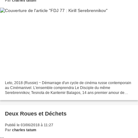
Par
charles tatum
Leto, 2018 (Russie) ~ Démarrage d'un cycle de cinéma russe contemporain
au Cinémanivel. L'ensemble comprendra Le Disciple du même
Serebrennikov, Tesnota de Kantemir Balagos, 14 ans premier amour de
Andreï Zaitsev, le formidable Faute d'amour de Andreï...
Deux Roues et Déchets
Publié le 03/06/2018 à 11:27
Par
charles tatum