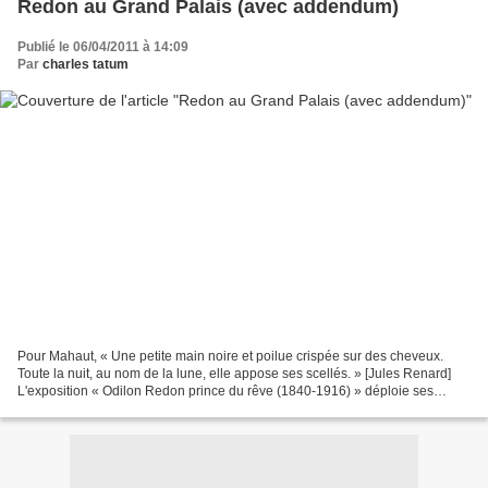
Redon au Grand Palais (avec addendum)
Publié le 06/04/2011 à 14:09
Par
charles tatum
Pour Mahaut, « Une petite main noire et poilue crispée sur des cheveux.
Toute la nuit, au nom de la lune, elle appose ses scellés. » [Jules Renard]
L'exposition « Odilon Redon prince du rêve (1840-1916) » déploie ses
fastes au Grand Palais, à Paris, jusqu'au...