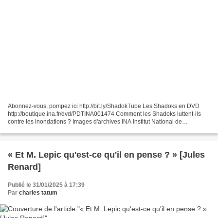
Abonnez-vous, pompez ici http://bit.ly/ShadokTube Les Shadoks en DVD
http://boutique.ina.fr/dvd/PDTINA001474 Comment les Shadoks luttent-ils
contre les inondations ? Images d'archives INA Institut National de
l'Audiovisuel http://www.ina.fr #INA #Shadoks Nouvelles...
« Et M. Lepic qu'est-ce qu'il en pense ? » [Jules
Renard]
Publié le 31/01/2025 à 17:39
Par
charles tatum