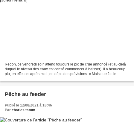
Redon, ce vendredi soir, attend toujours le pic de crue annoncé (et au-delà
duquel le niveau des eaux est censé commencer à baisser). Il a beaucoup
plu, en effet cet après-midi, en dépit des prévisions. « Mais que fait le
gouvernement Bayrou ? » tonitrue,...
Pêche au feeder
Publié le 12/08/2021 à 18:46
Par
charles tatum