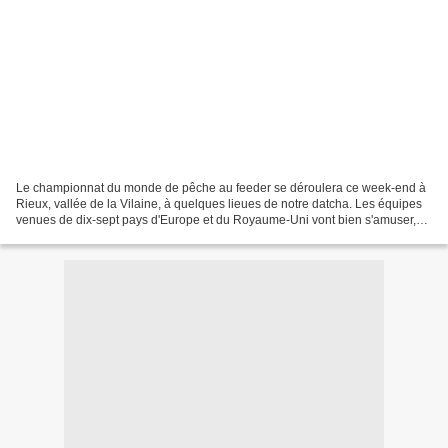
Le championnat du monde de pêche au feeder se déroulera ce week-end à
Rieux, vallée de la Vilaine, à quelques lieues de notre datcha. Les équipes
venues de dix-sept pays d'Europe et du Royaume-Uni vont bien s'amuser,
faire ribote et profiter du beau temps....