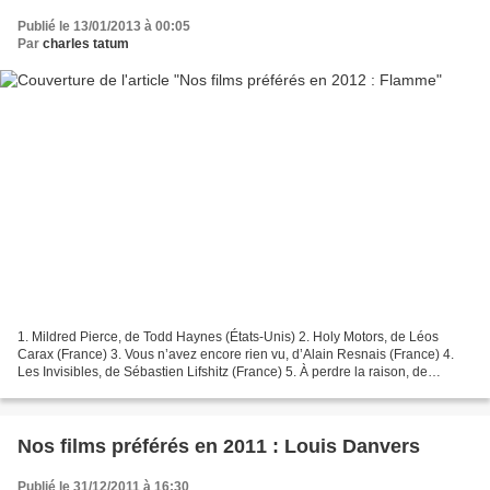
Publié le 13/01/2013 à 00:05
Par
charles tatum
1. Mildred Pierce, de Todd Haynes (États-Unis) 2. Holy Motors, de Léos
Carax (France) 3. Vous n’avez encore rien vu, d’Alain Resnais (France) 4.
Les Invisibles, de Sébastien Lifshitz (France) 5. À perdre la raison, de
Joachim Lafosse (Belgique-France)...
Nos films préférés en 2011 : Louis Danvers
Publié le 31/12/2011 à 16:30