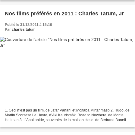
Nos films préférés en 2011 : Charles Tatum, Jr
Publié le 31/12/2011 à 15:10
Par
charles tatum
1. Ceci n’est pas un film, de Jafar Panahi et Mojtaba Mirtahmasb 2. Hugo, de
Martin Scorsese Le Havre, d’Aki Kaurismäki Road to Nowhere, de Monte
Hellman 3. L’Apollonide, souvenirs de la maison close, de Bertrand Bonello
Drive, de Nicholas Wending Refn...