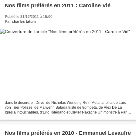
Nos films préférés en 2011 : Caroline Vié
Publié le 31/12/2011 à 15:00
Par
charles tatum
dans le désordre : Drive, de Nicholas Wending Refn Melancholia, de Lars
von Trier Polisse, de Maïwenn Balada triste de trompeta, de Alex De La
Iglesia Intouchables, d’Éric Tolédano et Olivier Nakache Un monstre à Paris,
d’Éric Bergeron Rango, de Gore...
Nos films préférés en 2010 - Emmanuel Levaufre