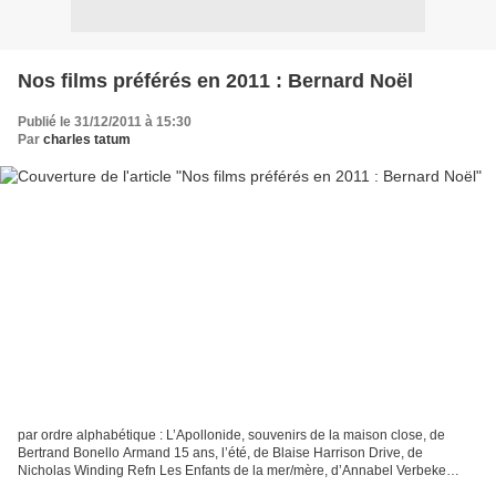
Nos films préférés en 2011 : Bernard Noël
Publié le 31/12/2011 à 15:30
Par
charles tatum
par ordre alphabétique : L’Apollonide, souvenirs de la maison close, de
Bertrand Bonello Armand 15 ans, l’été, de Blaise Harrison Drive, de
Nicholas Winding Refn Les Enfants de la mer/mère, d’Annabel Verbeke
Essential Kiling, de Jerzy Skolimowski L’Estate...