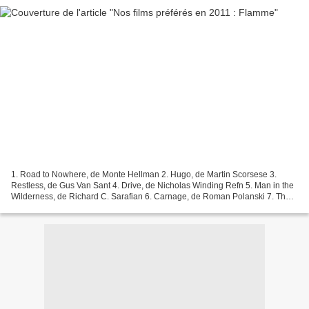
1. Road to Nowhere, de Monte Hellman 2. Hugo, de Martin Scorsese 3.
Restless, de Gus Van Sant 4. Drive, de Nicholas Winding Refn 5. Man in the
Wilderness, de Richard C. Sarafian 6. Carnage, de Roman Polanski 7. The
Artist, de Michel Hazanavicius 8. The...