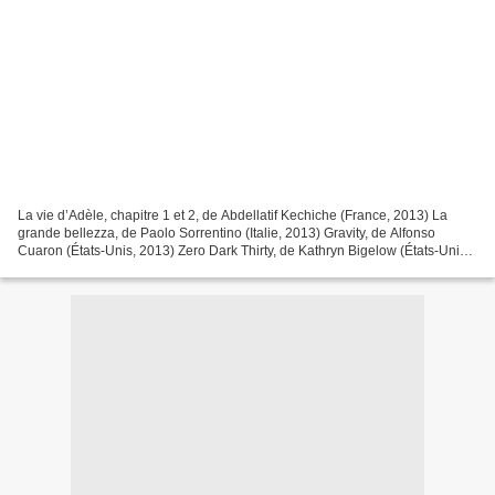
La vie d’Adèle, chapitre 1 et 2, de Abdellatif Kechiche (France, 2013) La
grande bellezza, de Paolo Sorrentino (Italie, 2013) Gravity, de Alfonso
Cuaron (États-Unis, 2013) Zero Dark Thirty, de Kathryn Bigelow (États-Unis,
2012) Blue Jasmine, de Woody...