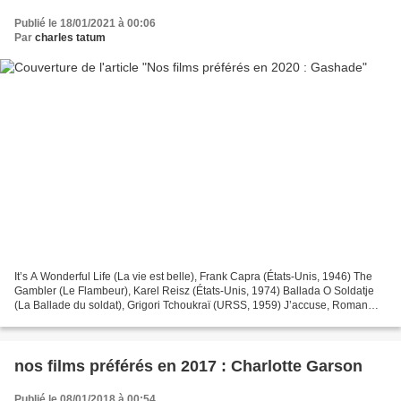
Publié le 18/01/2021 à 00:06
Par
charles tatum
It’s A Wonderful Life (La vie est belle), Frank Capra (États-Unis, 1946) The
Gambler (Le Flambeur), Karel Reisz (États-Unis, 1974) Ballada O Soldatje
(La Ballade du soldat), Grigori Tchoukraï (URSS, 1959) J’accuse, Roman
Polanski (France, 2019) Only Angels...
nos films préférés en 2017 : Charlotte Garson
Publié le 08/01/2018 à 00:54