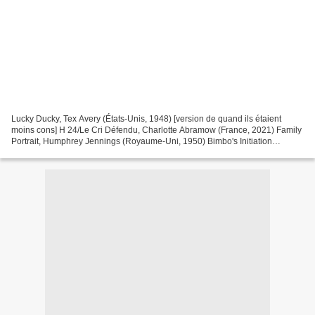
Lucky Ducky, Tex Avery (États-Unis, 1948) [version de quand ils étaient
moins cons] H 24/Le Cri Défendu, Charlotte Abramow (France, 2021) Family
Portrait, Humphrey Jennings (Royaume-Uni, 1950) Bimbo's Initiation
[L'Initiation de Bimbo], Max & Dave Fleischer...