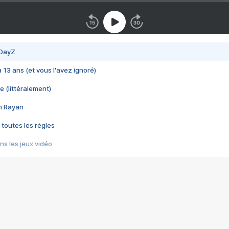
 DayZ
 a 13 ans (et vous l'avez ignoré)
e (littéralement)
im Rayan
 toutes les règles
s les jeux vidéo
us choquant de Rockstar ? - Le scandale BULLY
e plus moche de Steam
du RÊVE tourne au CAUCHEMAR
pendant 8 heures