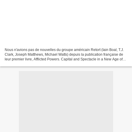
Nous n'avions pas de nouvelles du groupe américain Retort (Iain Boal, T.J.
Clark, Joseph Matthews, Michael Watts) depuis la publication française de
leur premier livre, Afflicted Powers. Capital and Spectacle in a New Age of
War (2005) [traduction: Des...