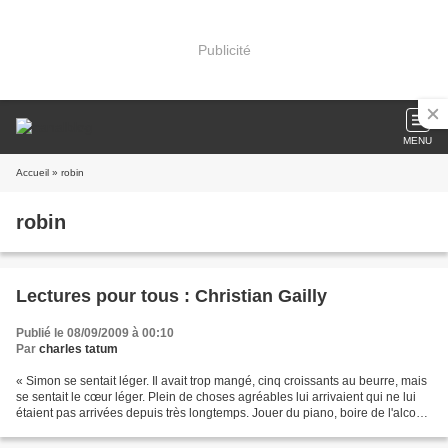
Publicité
MENU
Accueil
» robin
robin
Lectures pour tous : Christian Gailly
Publié le 08/09/2009 à 00:10
Par
charles tatum
« Simon se sentait léger. Il avait trop mangé, cinq croissants au beurre, mais
se sentait le cœur léger. Plein de choses agréables lui arrivaient qui ne lui
étaient pas arrivées depuis très longtemps. Jouer du piano, boire de l'alcool,
dormir à l'hôtel,...