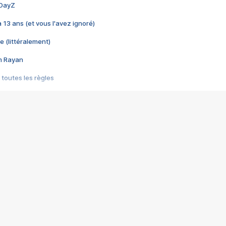
 DayZ
 a 13 ans (et vous l'avez ignoré)
e (littéralement)
im Rayan
 toutes les règles
s les jeux vidéo
us choquant de Rockstar ? - Le scandale BULLY
e plus moche de Steam
du RÊVE tourne au CAUCHEMAR
pendant 8 heures
it… à tort
umiliés par un jeu vidéo
ire - Final Fantasy 8