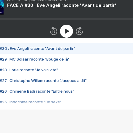
FACE A #30 : Eve Angeli raconte "Avant de partir"
#30 : Eve Angeli raconte "Avant de partir"
#29 : MC Solaar raconte "Bouge de là"
28 : Lorie raconte "Je vais vite"
#27 : Christophe Willem raconte "Jacques a dit"
#26 : Chimène Badi raconte "Entre nous"
#25 : Indochine raconte "3e sexe"
#24 : Zaho raconte "C'est chelou"
#23 : Patrick Bruel raconte "Au café des délices"