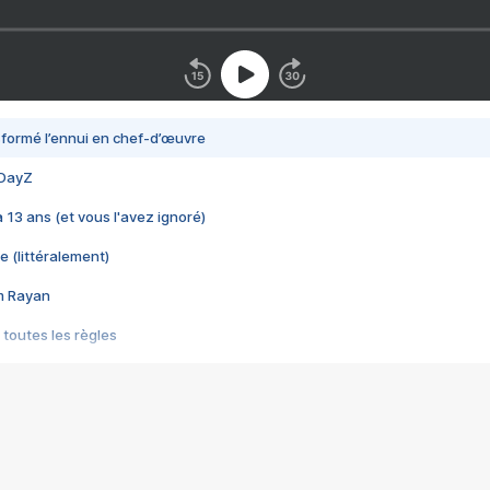
nsformé l’ennui en chef-d’œuvre
 DayZ
 a 13 ans (et vous l'avez ignoré)
e (littéralement)
im Rayan
 toutes les règles
s les jeux vidéo
us choquant de Rockstar ? - Le scandale BULLY
e plus moche de Steam