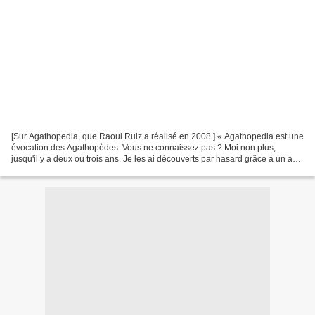
[Sur Agathopedia, que Raoul Ruiz a réalisé en 2008.] « Agathopedia est une
évocation des Agathopèdes. Vous ne connaissez pas ? Moi non plus,
jusqu'il y a deux ou trois ans. Je les ai découverts par hasard grâce à un ami
libraire. Les Agathopèdes étaient...