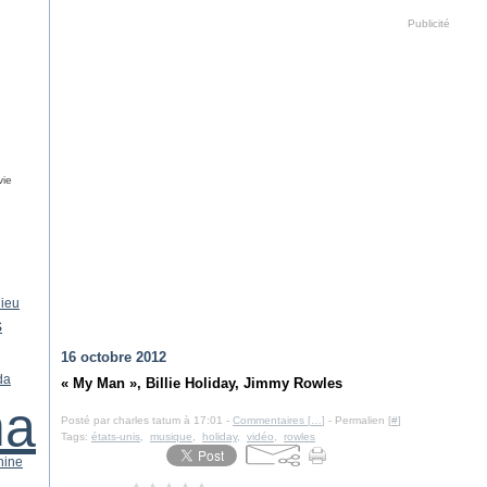
Publicité
vie
ieu
s
16 octobre 2012
da
« My Man », Billie Holiday, Jimmy Rowles
ma
Posté par charles tatum à 17:01 -
Commentaires [
…
]
- Permalien [
#
]
Tags:
états-unis
,
musique
,
holiday
,
vidéo
,
rowles
hine