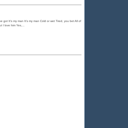
ve got It's my man It's my man Cold or wet Tired, you bet All of
 I love him Yes,...