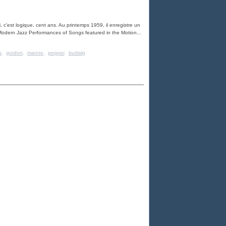
, c'est logique, cent ans. Au printemps 1959, il enregistre un
 Modern Jazz Performances of Songs featured in the Motion...
s
,
gordon
,
manne
,
pepper
,
budwig