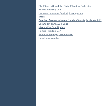
Ella Fitzgerald and the Duke Ellington Orchestra
Hotties Reading 948
Lectures pour tous [les incipit saugrenus]
Traité
Fanchon Daemers chante "La vie s'écoule, la vie s'enfuit"
Un ami est parti 1934-2026
Hiromi - I've Got Rhythm
Hotties Reading 947
Adieu au langage, réimpression
Pour Raminagrobis