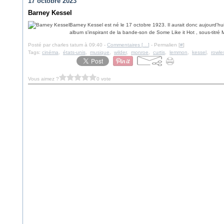
17 octobre 2023
Barney Kessel
Barney Kessel est né le 17 octobre 1923. Il aurait donc aujourd'hui
album s'inspirant de la bande-son de Some Like it Hot , sous-titré
Posté par charles tatum à 09:40 -
Commentaires [
…
]
- Permalien [
#
]
Tags:
cinéma
,
états-unis
,
musique
,
wilder
,
monroe
,
curtis
,
lemmon
,
kessel
,
rowle
Vous aimez ?
0 vote