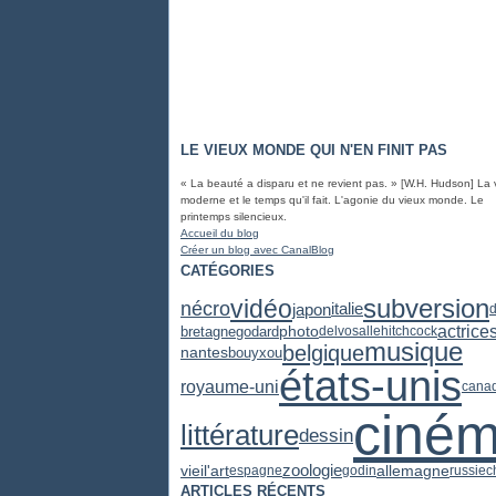
LE VIEUX MONDE QUI N'EN FINIT PAS
« La beauté a disparu et ne revient pas. » [W.H. Hudson] La 
moderne et le temps qu'il fait. L'agonie du vieux monde. Le
printemps silencieux.
Accueil du blog
Créer un blog avec CanalBlog
CATÉGORIES
subversion
vidéo
nécro
japon
italie
d
actrice
photo
bretagne
godard
delvosalle
hitchcock
musique
belgique
nantes
bouyxou
états-unis
royaume-uni
cana
ciné
littérature
dessin
zoologie
vieil'art
allemagne
espagne
godin
russie
c
ARTICLES RÉCENTS