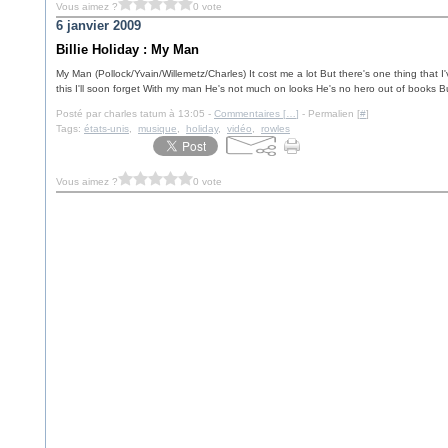
Vous aimez ?
0 vote
6 janvier 2009
Billie Holiday : My Man
My Man (Pollock/Yvain/Willemetz/Charles) It cost me a lot But there's one thing that I'
this I'll soon forget With my man He's not much on looks He's no hero out of books But
Posté par charles tatum à 13:05 -
Commentaires [
…
]
- Permalien [
#
]
Tags:
états-unis
,
musique
,
holiday
,
vidéo
,
rowles
Vous aimez ?
0 vote