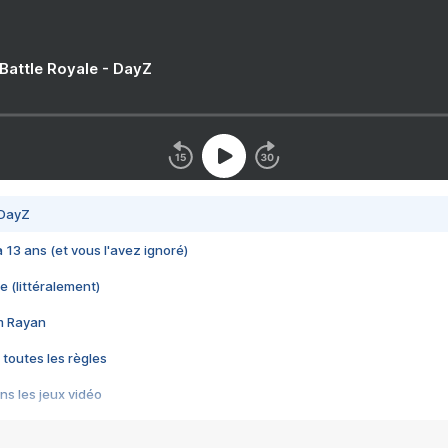
 Battle Royale - DayZ
 DayZ
 a 13 ans (et vous l'avez ignoré)
e (littéralement)
im Rayan
 toutes les règles
s les jeux vidéo
us choquant de Rockstar ? - Le scandale BULLY