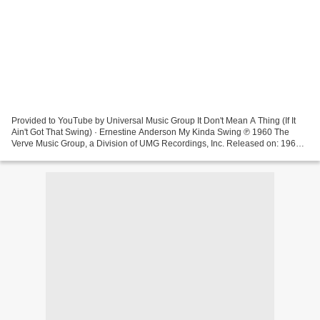
Provided to YouTube by Universal Music Group It Don't Mean A Thing (If It
Ain't Got That Swing) · Ernestine Anderson My Kinda Swing ℗ 1960 The
Verve Music Group, a Division of UMG Recordings, Inc. Released on: 1960-
01-01 Recordingarranger: Ernie Wilkins...