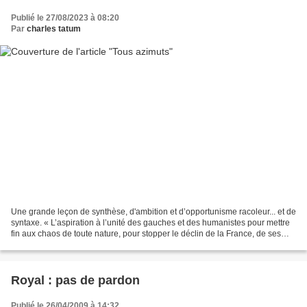
Publié le 27/08/2023 à 08:20
Par
charles tatum
Une grande leçon de synthèse, d'ambition et d’opportunisme racoleur... et de
syntaxe. « L’aspiration à l’unité des gauches et des humanistes pour mettre
fin aux chaos de toute nature, pour stopper le déclin de la France, de ses
acquis et de son histoire,...
Royal : pas de pardon
Publié le 26/04/2009 à 14:32