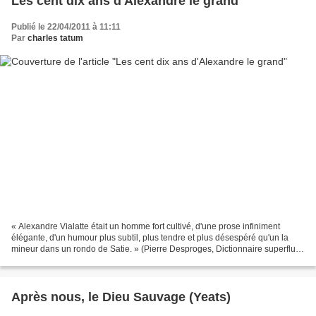
Les cent dix ans d'Alexandre le grand
Publié le 22/04/2011 à 11:11
Par
charles tatum
« Alexandre Vialatte était un homme fort cultivé, d'une prose infiniment
élégante, d'un humour plus subtil, plus tendre et plus désespéré qu'un la
mineur dans un rondo de Satie. » (Pierre Desproges, Dictionnaire superflu)
Vialatte (Magnac-Laval 22/4/1901-Paris...
Après nous, le Dieu Sauvage (Yeats)