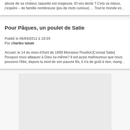
abuse de sa chaleur, laquelle est orageuse. Et vos dents ? Cela va mieux,
j’espère – de famille nombreuse (jeu de mots curieux). ... Tout le monde est
parti. Je suis seul...
Pour Pâques, un poulet de Satie
Publié le 06/04/2012 à 18:05
Par
charles tatum
Arcueil, le 14 du mois d'Avril de 1899 Monsieur Pouillot [Conrad Satie]
Pouquoi nous attaquer à Dieu lui-même? Il est aussi malheureux que nous
pouvons l'être; depuis la mort de son pauvre fils, il n'a de goût à rien, mange
du bout des dents. Bien qu'il...