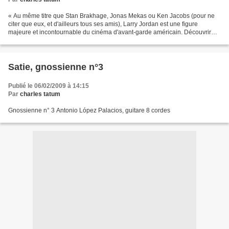
« Au même titre que Stan Brakhage, Jonas Mekas ou Ken Jacobs (pour ne
citer que eux, et d'ailleurs tous ses amis), Larry Jordan est une figure
majeure et incontournable du cinéma d'avant-garde américain. Découvrir
l'œuvre de Larry Jordan c'est rentrer...
Satie, gnossienne n°3
Publié le 06/02/2009 à 14:15
Par
charles tatum
Gnossienne n° 3 Antonio López Palacios, guitare 8 cordes