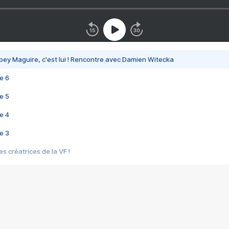
bey Maguire, c'est lui ! Rencontre avec Damien Witecka
e 6
e 5
e 4
e 3
s créatrices de la VF !
e 2
e 1
e Mektoub My Love arrive enfin ! Rencontre avec Shaïn Boumedine et Sal
i : après Toni en famille